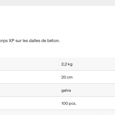
rps XP sur les dalles de béton.
2,2 kg
20 cm
galva
100 pcs.