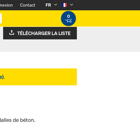
nexion
Contact
FR
0
TÉLÉCHARGER LA LISTE
e)
.
alles de béton.