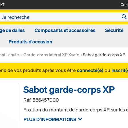
Con
A
ge de dalles
Composants et accessoires
Sécurité
Produits d'occasion
anti-chute
Garde-corps latéral XP Xsafe
Sabot garde-corps XP
prix de vos produits après vous être
connecté(e)
ou
inscrit(
Sabot garde-corps XP
Réf.
586457000
Fixation du montant de garde-corps XP sur les d
PLUS D'INFORMATIONS