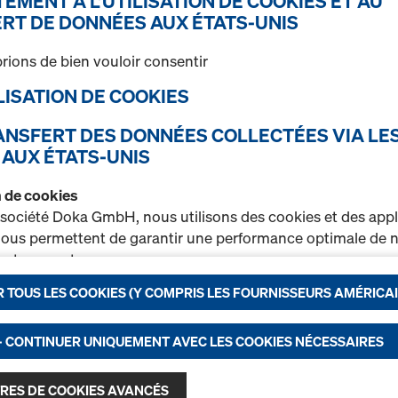
EMENT À L’UTILISATION DE COOKIES ET AU
techniques.
RT DE DONNÉES AUX ÉTATS-UNIS
rions de bien vouloir consentir
Sélectionner la variante
TILISATION DE COOKIES
Occasion
RANSFERT DES DONNÉES COLLECTÉES VIA LE
 AUX ÉTATS-UNIS
Quantité
on de cookies
 société Doka GmbH, nous utilisons des cookies et des appl
Poutrelle Alu Doka 2
 nous permettent de garantir une performance optimale de n
t notamment
Poutrelles de coffrage en a
coffrages de dalle et des é
 TOUS LES COOKIES (Y COMPRIS LES FOURNISSEURS AMÉRICAI
rer en permanence la fonctionnalité de notre site Internet (
Sélectionner la variante
r un processus d’achat optimal lors de l’utilisation de la bou
nctionnels et statistiques) ou
- CONTINUER UNIQUEMENT AVEC LES COOKIES NÉCESSAIRES
r sur certaines plateformes une publicité ciblée adaptée à 
Occasion
ateur (marketing).
RES DE COOKIES AVANCÉS