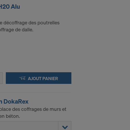
H20 Alu
e décoffrage des poutrelles
frage de dalle.
AJOUT PANIER
on DokaRex
place des coffrages de murs et
en béton.