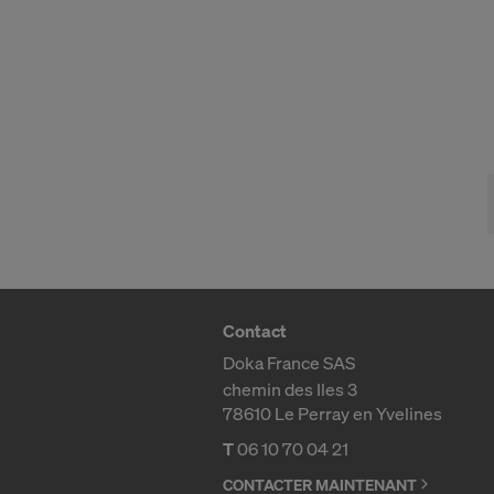
Vous pourre
accédant aux
CONSENTE
TRANSFE
AUX ÉTA
Contact
Doka France SAS
chemin des Iles 3
78610 Le Perray en Yvelines
T
06 10 70 04 21
CONTACTER MAINTENANT