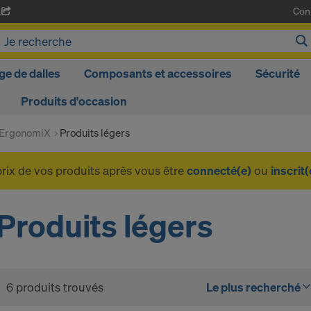
Con
A
ge de dalles
Composants et accessoires
Sécurité
Produits d'occasion
 ErgonomiX
Produits légers
prix de vos produits après vous être
connecté(e)
ou
inscrit(
Produits légers
6 produits trouvés
Le plus recherché