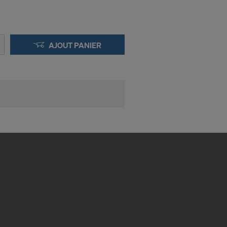
ut moment en
AJOUT PANIER
NEL