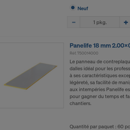
éricaines.
Neuf
 à caractère personnel que nous transmettons aux États-U
des adresses IP (« adresses de protocole Internet »).
Quantité
ns avec les destinataires suivants par le biais de diverses 
ok LLC
Panelife 18 mm 2.00
LLC
Réf.
750014000
 Inc.
Le panneau de contreplaqué
ft Corporation
dalles idéal pour les profes
e Imaging Holdings Inc.
à ses caractéristiques excep
Science Group LLC
légèreté, sa facilité de man
b Inc.
aux intempéries Panelife es
e Desk, Inc.
pour gagner du temps et fa
LLC
chantiers.
e LLC
besoin de votre consentement explicite pour continuer à 
 vos données à caractère personnel à ces fournisseurs.
Quantité par paquet : 60 pc