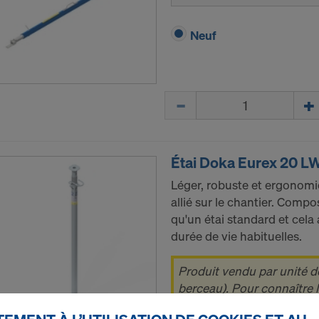
Neuf
Quantité
Étai Doka Eurex 20 L
Léger, robuste et ergonomiq
allié sur le chantier. Compo
qu'un étai standard et cela
durée de vie habituelles.
Produit vendu par unité 
berceau). Pour connaître 
cliquez sur l’article et con