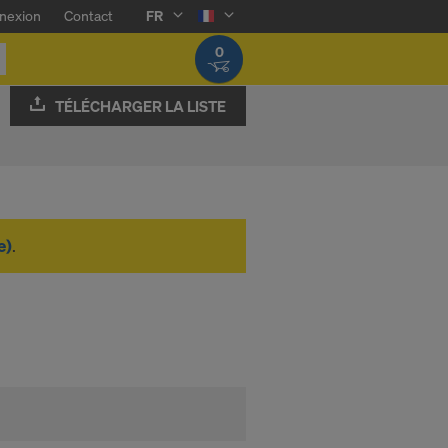
nexion
Contact
FR
0
TÉLÉCHARGER LA LISTE
e)
.