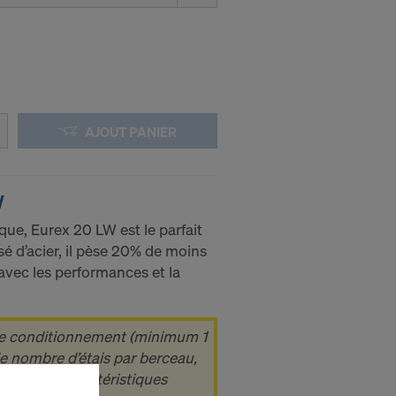
AJOUT PANIER
W
ue, Eurex 20 LW est le parfait
sé d’acier, il pèse 20% de moins
 avec les performances et la
de conditionnement (minimum 1
le nombre d’étais par berceau,
sultez les caractéristiques