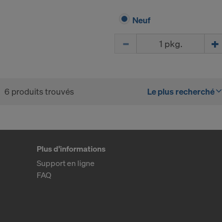
z révoquer, avec effet à l’avenir, votre consentement à to
Neuf
 paramétrages des cookies sur le site Internet.
Quantité
Z-VOUS À L’UTILISATION DE COOKIES ET AU
RT DE VOS DONNÉES À CARACTÈRE PERSON
TS-UNIS?
6 produits trouvés
Le plus recherché
Plus d'informations
Support en ligne
FAQ