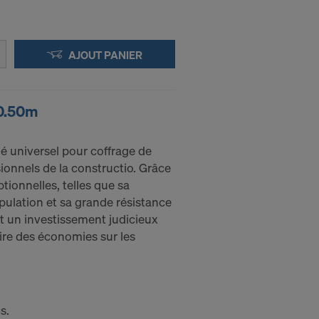
nis sont en
AJOUT PANIER
applications :
x0.50m
 universel pour coffrage de
sionnels de la constructio. Grâce
tionnelles, telles que sa
ipulation et sa grande résistance
t un investissement judicieux
ire des économies sur les
pouvoir
s.