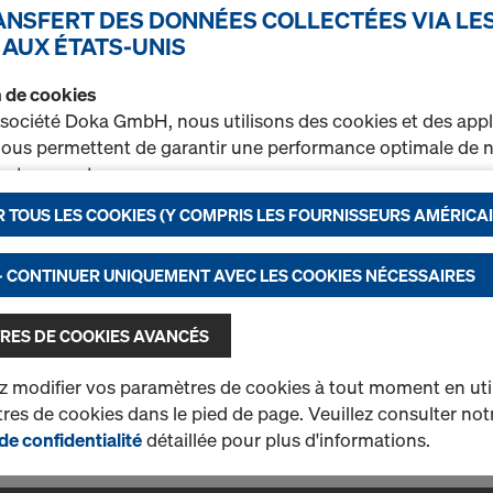
RANSFERT DES DONNÉES COLLECTÉES VIA LE
Poutrelle Alu Doka 2
 AUX ÉTATS-UNIS
Poutrelles de coffrage en a
coffrages de dalle et des é
on de cookies
 société Doka GmbH, nous utilisons des cookies et des appl
Sélectionner la variante
 nous permettent de garantir une performance optimale de n
t notamment
Occasion
 TOUS LES COOKIES (Y COMPRIS LES FOURNISSEURS AMÉRICAI
rer en permanence la fonctionnalité de notre site Internet (
r un processus d’achat optimal lors de l’utilisation de la bou
nctionnels et statistiques) ou
- CONTINUER UNIQUEMENT AVEC LES COOKIES NÉCESSAIRES
Quantité
r sur certaines plateformes une publicité ciblée adaptée à 
ateur (marketing).
RES DE COOKIES AVANCÉS
rez de plus amples informations sur nos cookies dans not
 modifier vos paramètres de cookies à tout moment en utili
on des données
. Vous avez également la possibilité de séle
1 produits trouvés
Le plus recherché
es de cookies dans le pied de page. Veuillez consulter not
ramétrages avancés des cookies)
.
de confidentialité
détaillée pour plus d'informations.
t de données aux États-Unis
 nos partenaires ont leur succursale aux États-Unis. Nous 