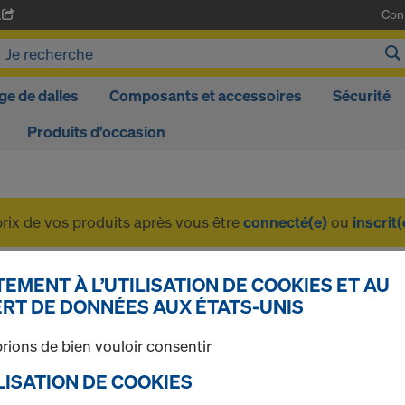
Con
A
ge de dalles
Composants et accessoires
Sécurité
Produits d'occasion
prix de vos produits après vous être
connecté(e)
ou
inscrit(
Produits d'occasion
EMENT À L’UTILISATION DE COOKIES ET AU
RT DE DONNÉES AUX ÉTATS-UNIS
rions de bien vouloir consentir
1 produits trouvés
Le plus recherché
TILISATION DE COOKIES