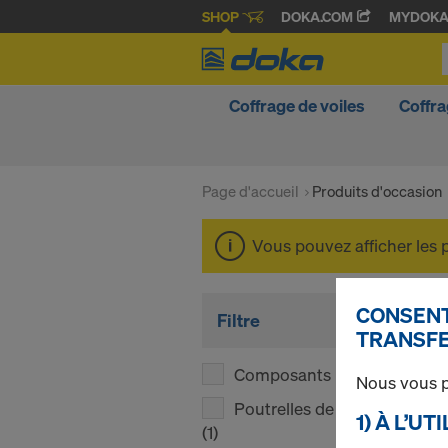
SHOP
DOKA.COM
MYDOK
Coffrage de voiles
Coffra
Page d'accueil
Produits d'occasion
Vous pouvez afficher les 
CONSENT
Filtre
TRANSFE
Composants
(1)
Nous vous p
Poutrelles de coffrage
1) À L’U
(1)