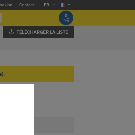
nexion
Contact
FR
0
TÉLÉCHARGER LA LISTE
e)
.