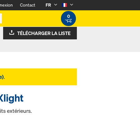
nexion
Contact
FR
0
TÉLÉCHARGER LA LISTE
e)
.
Xlight
ts extérieurs.