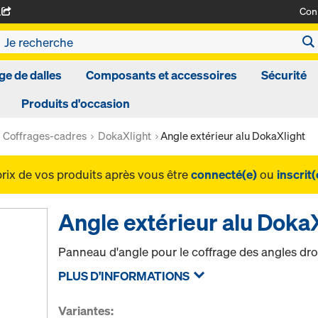
Con
A
ge de dalles
Composants et accessoires
Sécurité
Produits d'occasion
Coffrages-cadres
DokaXlight
Angle extérieur alu DokaXlight
prix de vos produits après vous être
connecté(e)
ou
inscrit(
Angle extérieur alu Doka
Panneau d'angle pour le coffrage des angles droi
PLUS D'INFORMATIONS
Variantes: