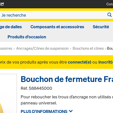
Con
A
ge de dalles
Composants et accessoires
Sécurité
Produits d'occasion
ssoires
Ancrages/Cônes de suspension
Bouchons et cônes
Bou
prix de vos produits après vous être
connecté(e)
ou
inscrit(
Bouchon de fermeture Fr
Réf.
588445000
Pour reboucher les trous d’ancrage non utilisés
panneau universel.
PLUS D'INFORMATIONS