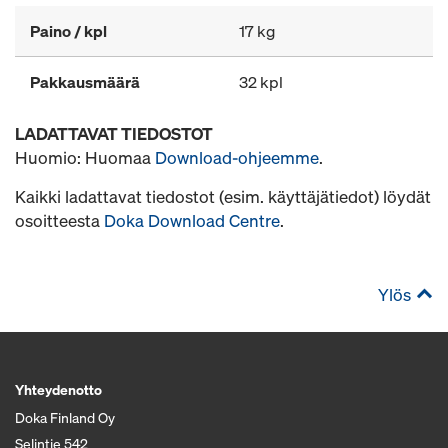
Paino / kpl
17 kg
Pakkausmäärä
32 kpl
LADATTAVAT TIEDOSTOT
Huomio: Huomaa
Download-ohjeemme
.
Kaikki ladattavat tiedostot (esim. käyttäjätiedot) löydät
osoitteesta
Doka Download Centre
.
Ylös
Yhteydenotto
Doka Finland Oy
Selintie 542