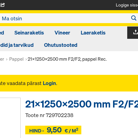
Logige siss
A
ed
Seinaraketis
Vineer
Laeraketis
d ja tarvikud
Ohutustooted
er
Pappel
21x1250x2500 mm F2/F2, pappel Rec.
ate vaadata pärast
Login
.
21x1250x2500 mm F2/F2,
Toote nr
729702238
9,50
2
Z
HIND -
€ / M
Z