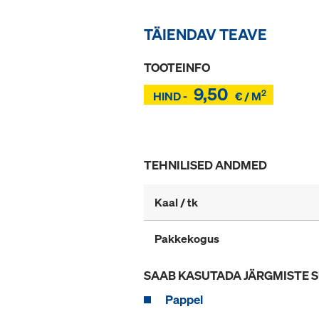
TÄIENDAV TEAVE
TOOTEINFO
9,50
2
Z
HIND -
€ / M
Z
TEHNILISED ANDMED
Kaal / tk
Pakkekogus
SAAB KASUTADA JÄRGMISTE 
Pappel