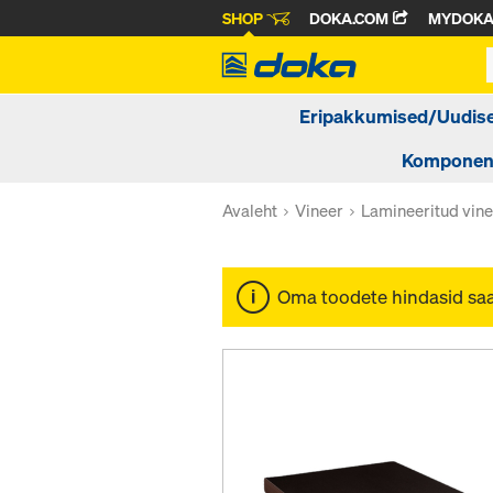
SHOP
DOKA.COM
MYDOK
Eripakkumised/Uudis
Komponendi
Avaleht
Vineer
Lamineeritud vine
Oma toodete hindasid sa