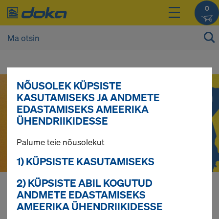
0
D
NÕUSOLEK KÜPSISTE
KASUTAMISEKS JA ANDMETE
o
EDASTAMISEKS AMEERIKA
ÜHENDRIIKIDESSE
k
Palume teie nõusolekut
1) KÜPSISTE KASUTAMISEKS
a
2) KÜPSISTE ABIL KOGUTUD
v
ANDMETE EDASTAMISEKS
Oma toodete hindasid saate vaadata pärast
AMEERIKA ÜHENDRIIKIDESSE
Login
.