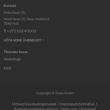
n
Nendele teenuseosutajatele teie isikuandmete
Kontakt
edastamise jätkamiseks on meil vaja teie
Doka Eesti OÜ
selgesõnalist nõusolekut.
e
Veski tänav 10, Harju maakond
75401 Kiili
Veebisaidi küpsiseseadetes saate oma nõusoleku
T
+372 533 40003
igal ajal edasiulatuvalt tagasi võtta.
o
VÕTA KOHE ÜHENDUST
KAS OLETE NÕUS KÜPSISTE
TÖÖTLEMISEGA JA TEIE
s
Täiendav teave
ISIKUNDMETE EDASTAMISEGA
AMEERIKA ÜHENDRIIKIDESSE?
Veebitugi
t
KKK
m
Copyright © Doka GmbH
i
Üldised kasutustingimused
Impressum/lahtiütlus
Andmekaitsedeklaratsioon
doka.com
Küpsised