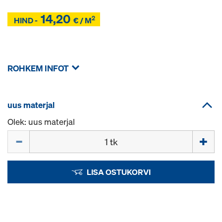
14,20
2
Z
HIND -
€ / M
Z
ROHKEM INFOT
uus materjal
Olek: uus materjal
Kogus
LISA OSTUKORVI