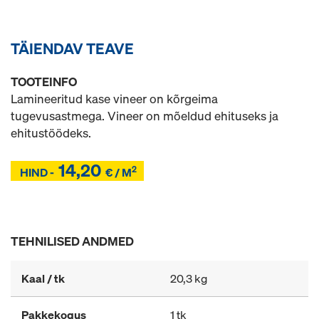
TÄIENDAV TEAVE
TOOTEINFO
Lamineeritud kase vineer on kõrgeima
tugevusastmega. Vineer on mõeldud ehituseks ja
ehitustöödeks.
14,20
2
Z
HIND -
€ / M
Z
TEHNILISED ANDMED
Kaal / tk
20,3 kg
Pakkekogus
1 tk