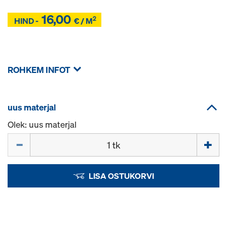
16,00
2
Z
HIND -
€ / M
Z
ROHKEM INFOT
uus materjal
Olek: uus materjal
Kogus
LISA OSTUKORVI