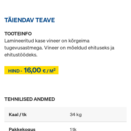
TÄIENDAV TEAVE
TOOTEINFO
Lamineeritud kase vineer on kõrgeima
tugevusastmega. Vineer on mõeldud ehituseks ja
ehitustöödeks.
16,00
2
Z
HIND -
€ / M
Z
TEHNILISED ANDMED
Kaal / tk
34 kg
Pakkekogus
1 tk