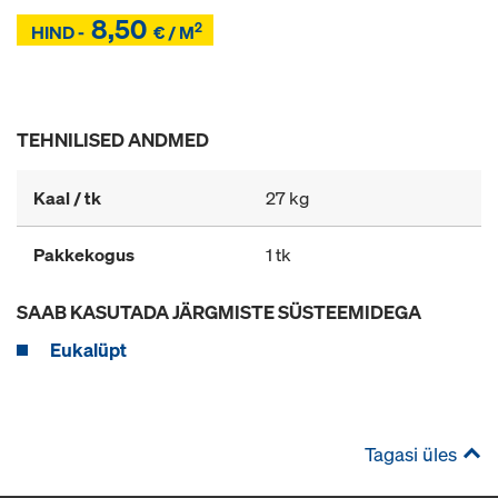
8,50
2
Z
HIND -
€ / M
Z
TEHNILISED ANDMED
Kaal / tk
27 kg
Pakkekogus
1 tk
SAAB KASUTADA JÄRGMISTE SÜSTEEMIDEGA
Eukalüpt
Tagasi üles