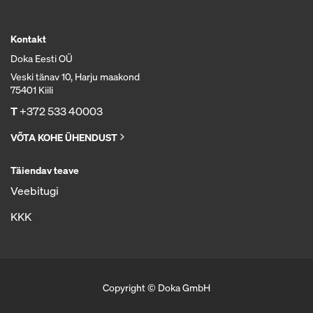
Kontakt
Doka Eesti OÜ
Veski tänav 10, Harju maakond
75401 Kiili
T
+372 533 40003
VÕTA KOHE ÜHENDUST
Täiendav teave
Veebitugi
KKK
Copyright © Doka GmbH