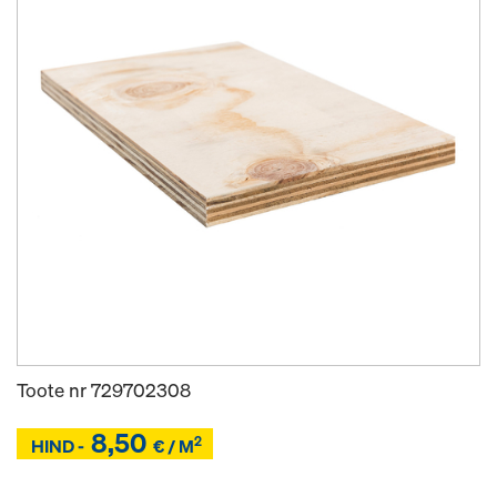
Toote nr
729702308
8,50
2
Z
HIND -
€ / M
Z