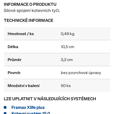
INFORMACE O PRODUKTU
Silové spojení kotevních tyčí.
TECHNICKÉ INFORMACE
Hmotnost / ks
0,49 kg
Délka
10,5 cm
Průměr
3,2 cm
Povrch
bez povrchové úpravy
Množství v balení
50 ks
LZE UPLATNIT V NÁSLEDUJÍCÍCH SYSTÉMECH
Framax Xlife plus
Kotevní systém 15,0