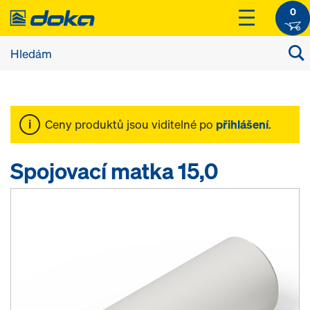
0
Ceny produktů jsou viditelné po
přihlášení
.
Spojovací matka 15,0