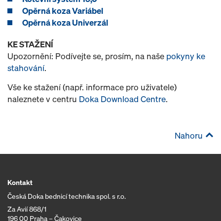
Opěrná koza Variábel
Opěrná koza Univerzál
KE STAŽENÍ
Upozornění: Podívejte se, prosím, na naše
pokyny ke
stahování
.
Vše ke stažení (např. informace pro uživatele)
naleznete v centru
Doka Download Centre
.
Nahoru
Kontakt
Česká Doka bednicí technika spol. s r.o.
Za Avií 868/1
196 00 Praha – Čakovice