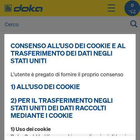
0
CONSENSO ALL’USO DEI COOKIE E AL
I prezzi dei vostri prodotti sono consultabili
TRASFERIMENTO DEI DATI NEGLI
dopo il
login
.
STATI UNITI
L'utente è pregato di fornire il proprio consenso
System lattice
1) ALL’USO DEI COOKIE
girder
2) PER IL TRASFERIMENTO NEGLI
STATI UNITI DEI DATI RACCOLTI
MEDIANTE I COOKIE
1) Uso dei cookie
Trovati 1 prodotti
Doka GmbH utilizza cookie e applicazioni di terzi.