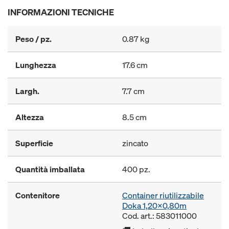
INFORMAZIONI TECNICHE
Peso / pz.
0.87 kg
Lunghezza
17.6 cm
Largh.
7.7 cm
Altezza
8.5 cm
Superficie
zincato
Quantità imballata
400 pz.
Contenitore
Container riutilizzabile
Doka 1,20x0,80m
Cod. art.: 583011000