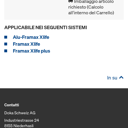
Imballaggio articolo
richiesto (Calcolo
all'interno del Carrello)
APPLICABILE NEI SEGUENTI SISTEMI
Alu-Framax Xlife
Framax Xlife
Framax Xlife plus
In su
Contatti
Doka Schweiz AG
Industriestrasse 24
8155 Niederhasli