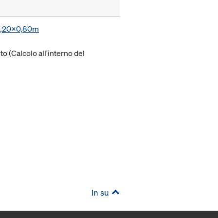
a 1,20x0,80m
to (Calcolo all'interno del
In su