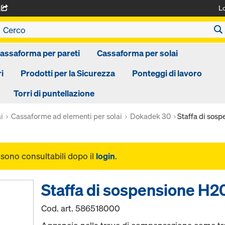
L
A
assaforma per pareti
Cassaforma per solai
i
Prodotti per la Sicurezza
Ponteggi di lavoro
Torri di puntellazione
i
Cassaforme ad elementi per solai
Dokadek 30
Staffa di sos
i sono consultabili dopo il
login
.
Staffa di sospensione H
Cod. art.
586518000