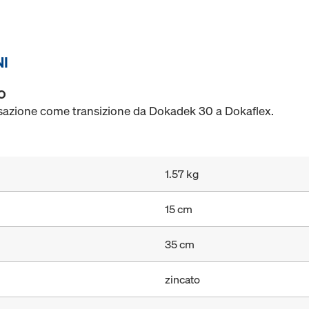
NI
O
sazione come transizione da Dokadek 30 a Dokaflex.
1.57 kg
15 cm
35 cm
zincato