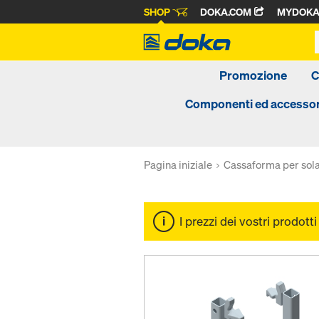
SHOP
DOKA.COM
MYDOK
Promozione
C
Componenti ed accessor
Pagina iniziale
Cassaforma per sola
I prezzi dei vostri prodott