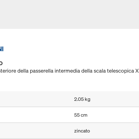
NI
O
steriore della passerella intermedia della scala telescopica X
2.05 kg
55 cm
zincato