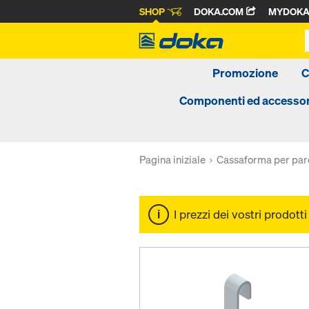
SHOP
DOKA.COM
MYDOK
Promozione
C
Componenti ed accessor
Pagina iniziale
Cassaforma per par
I prezzi dei vostri prodott