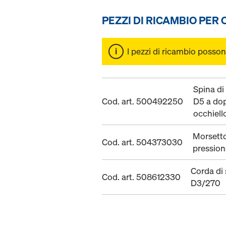
PEZZI DI RICAMBIO PER
I pezzi di ricambio posson
Spina di
Cod. art. 500492250
D5 a do
occhiell
Morsetto
Cod. art. 504373030
pression
Corda di 
Cod. art. 508612330
D3/270