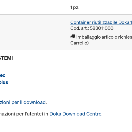
1 pz.
Container riutilizzabile Dok
Cod. art.: 583011000
Imballaggio articolo richies
Carrello)
STEMI
tec
plus
uzioni per il download
.
mazioni per l'utente) in
Doka Download Centre
.