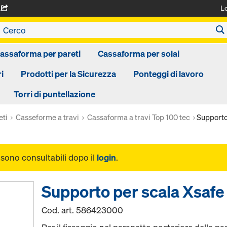
L
A
assaforma per pareti
Cassaforma per solai
i
Prodotti per la Sicurezza
Ponteggi di lavoro
Torri di puntellazione
eti
Casseforme a travi
Cassaforma a travi Top 100 tec
Supporto
i sono consultabili dopo il
login
.
Supporto per scala Xsafe
Cod. art.
586423000