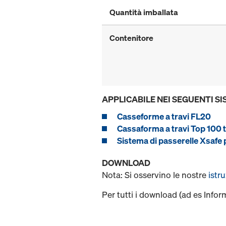
Quantità imballata
Contenitore
APPLICABILE NEI SEGUENTI SI
Casseforme a travi FL20
Cassaforma a travi Top 100 
Sistema di passerelle Xsafe 
DOWNLOAD
Nota: Si osservino le nostre
istr
Per tutti i download (ad es Infor