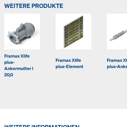
WEITERE PRODUKTE
Framax Xlife
Framax Xlife
Framax Xl
plus-
plus-Element
plus-Anke
Ankermutter I
20,0