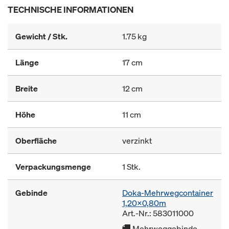
TECHNISCHE INFORMATIONEN
Gewicht / Stk.
1.75 kg
Länge
17 cm
Breite
12 cm
Höhe
11 cm
Oberfläche
verzinkt
Verpackungsmenge
1 Stk.
Gebinde
Doka-Mehrwegcontainer
1,20x0,80m
Art.-Nr.: 583011000
Mehrweggebinde