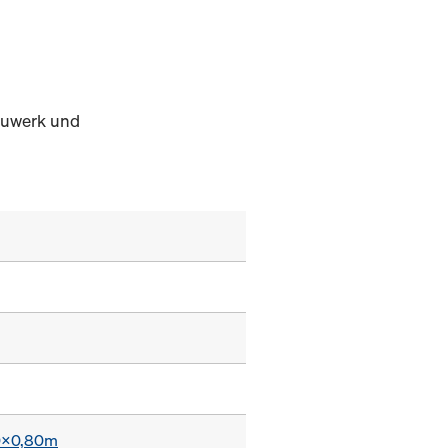
auwerk und
0x0,80m