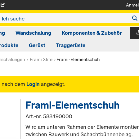
Anmel
A
ng
Wandschalung
Komponenten & Zubehör
rodukte
Gerüst
Traggerüste
schalungen
Frami Xlife
Frami-Elementschuh
n nach dem
Login
angezeigt.
Frami-Elementschuh
Art.-nr.
588490000
Wird am unteren Rahmen der Elemente montier
zwischen Bauwerk und Schachtbühnenbelag.