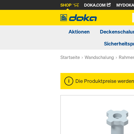
SHOP
DOKA.COM
MYDOK
Aktionen
Deckenschalu
Sicherheitsp
Startseite
Wandschalung
Rahmen
Die Produktpreise werde