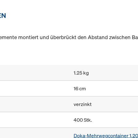
EN
emente montiert und überbrückt den Abstand zwischen B
1.25 kg
16 cm
verzinkt
400 Stk.
Doka-Mehrwegcontainer 1,2