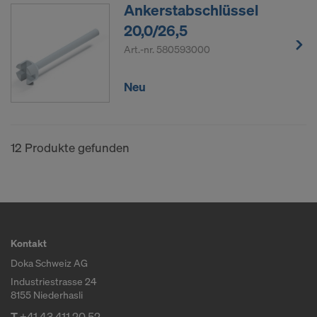
Ankerstabschlüssel
20,0/26,5
Art.-nr.
580593000
Neu
12 Produkte gefunden
Kontakt
Doka Schweiz AG
Industriestrasse 24
8155 Niederhasli
T
+41 43 411 20 52