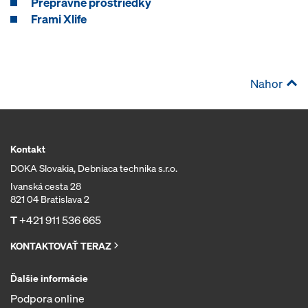
Prepravné prostriedky
Frami Xlife
Nahor
Kontakt
DOKA Slovakia, Debniaca technika s.r.o.
Ivanská cesta 28
821 04 Bratislava 2
T
+421 911 536 665
KONTAKTOVAŤ TERAZ
Ďalšie informácie
Podpora online