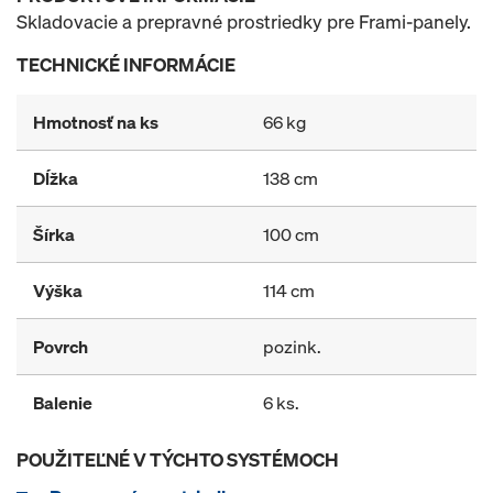
Skladovacie a prepravné prostriedky pre Frami-panely.
TECHNICKÉ INFORMÁCIE
Hmotnosť na ks
66 kg
Dĺžka
138 cm
Šírka
100 cm
Výška
114 cm
Povrch
pozink.
Balenie
6 ks.
POUŽITEĽNÉ V TÝCHTO SYSTÉMOCH