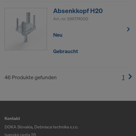
Absenkkopf H20
Art.-nr.
586174000
Neu
Gebraucht
1
(cur
46 Produkte gefunden
Kontakt
DOKA Slovakia, Debniaca technika s.r.o.
Ivanská cesta 28