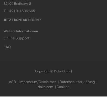
821 04 Bratislava 2
T
+421 911 536 665
JETZT KONTAKTIEREN
Weitere Informationen
Online Support
FAQ
Copyright © Doka GmbH
AGB
Impressum/Disclaimer
Datenschutzerklärung
doka.com
Cookies