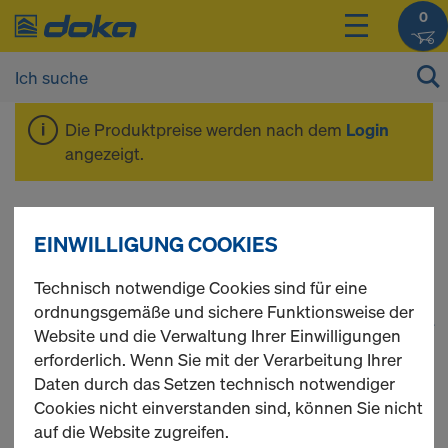
0
Die Produktpreise werden nach dem
Login
angezeigt.
Deckenschalung
EINWILLIGUNG COOKIES
Technisch notwendige Cookies sind für eine
ordnungsgemäße und sichere Funktionsweise der
1
(cur
46 Produkte gefunden
Website und die Verwaltung Ihrer Einwilligungen
erforderlich. Wenn Sie mit der Verarbeitung Ihrer
Meist gesucht
Daten durch das Setzen technisch notwendiger
Cookies nicht einverstanden sind, können Sie nicht
auf die Website zugreifen.
Doka-Träger H20 top P