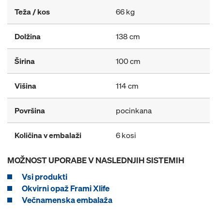
Teža / kos
66 kg
Dolžina
138 cm
Širina
100 cm
Višina
114 cm
Površina
pocinkana
Količina v embalaži
6 kosi
MOŽNOST UPORABE V NASLEDNJIH SISTEMIH
Vsi produkti
Okvirni opaž Frami Xlife
Večnamenska embalaža