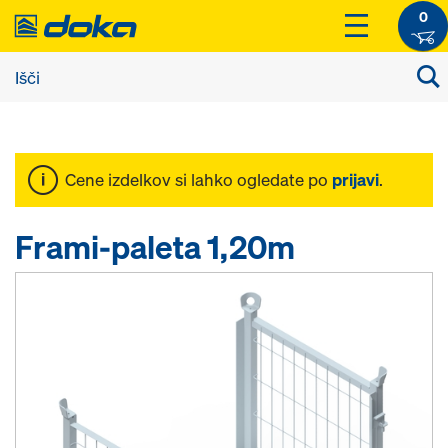
0
Cene izdelkov si lahko ogledate po
prijavi
.
Frami-paleta 1,20m