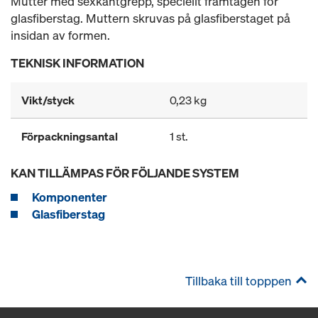
Mutter med sexkantgrepp, speciellt framtagen för
glasfiberstag. Muttern skruvas på glasfiberstaget på
insidan av formen.
TEKNISK INFORMATION
Vikt/styck
0,23 kg
Förpackningsantal
1 st.
KAN TILLÄMPAS FÖR FÖLJANDE SYSTEM
Komponenter
Glasfiberstag
Tillbaka till topppen