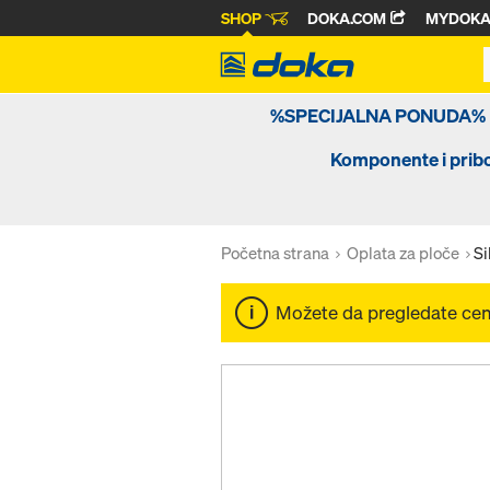
SHOP
DOKA.COM
MYDOK
%SPECIJALNA PONUDA%
Komponente i prib
Početna strana
Oplata za ploče
Si
Možete da pregledate ce