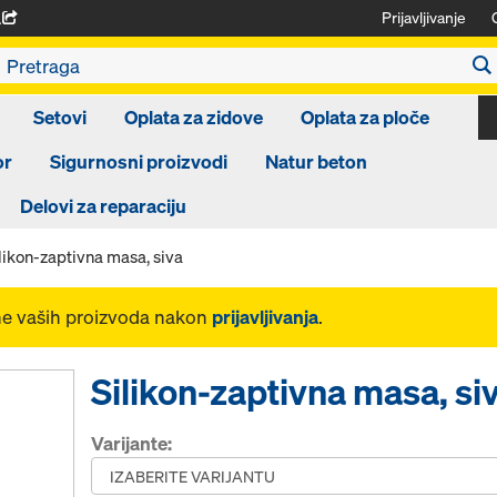
Prijavljivanje
A
Setovi
Oplata za zidove
Oplata za ploče
or
Sigurnosni proizvodi
Natur beton
Delovi za reparaciju
likon-zaptivna masa, siva
ne vaših proizvoda nakon
prijavljivanja
.
Silikon-zaptivna masa, si
Varijante: