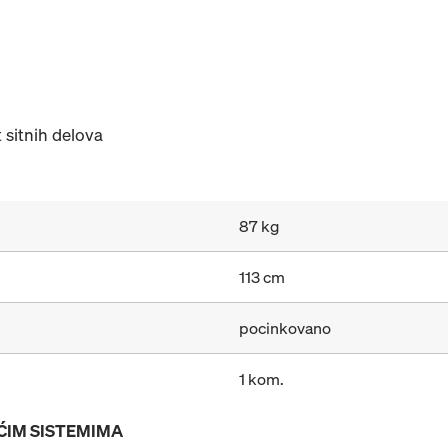
t sitnih delova
87 kg
113 cm
pocinkovano
1 kom.
EĆIM SISTEMIMA