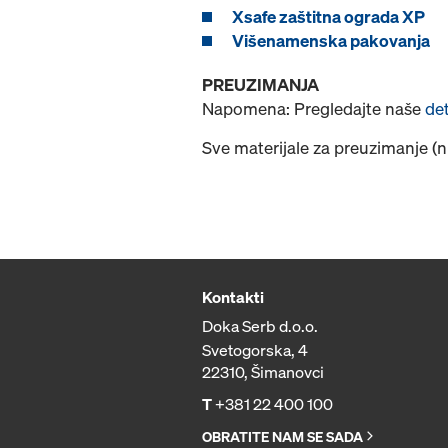
Xsafe zaštitna ograda XP
Višenamenska pakovanja
PREUZIMANJA
Napomena: Pregledajte naše
de
Sve materijale za preuzimanje (
Kontakti
Doka Serb d.o.o.
Svetogorska, 4
22310, Šimanovci
T
+381 22 400 100
OBRATITE NAM SE SADA