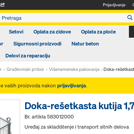
Prijavljivanje
A
Setovi
Oplata za zidove
Oplata za ploče
or
Sigurnosni proizvodi
Natur beton
Delovi za reparaciju
r
Građevinski pribor
Višenamenska pakovanja
Doka-rešetkast
ne vaših proizvoda nakon
prijavljivanja
.
Doka-rešetkasta kutija 1
Br. artikla
583012000
Uređaj za skladištenje i transport sitnih delova