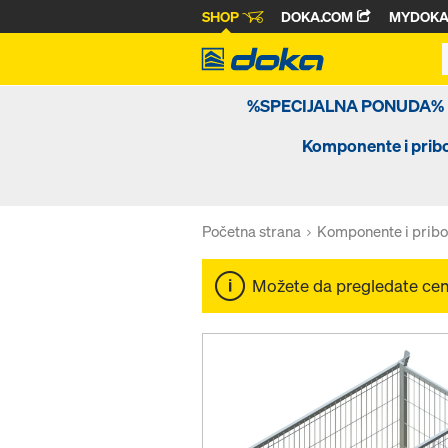
SHOP
DOKA.COM
MYDOK
%SPECIJALNA PONUDA%
Komponente i prib
Početna strana
Komponente i pribo
Možete da pregledate ce