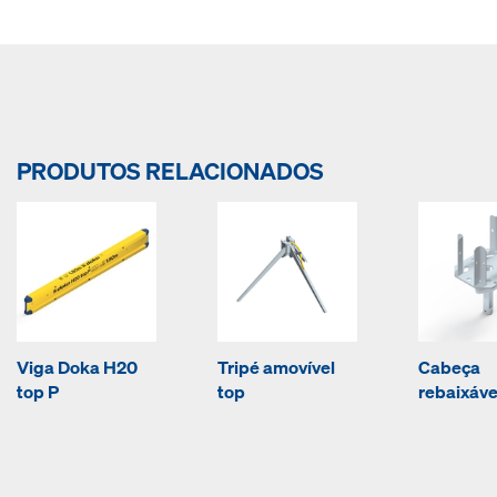
PRODUTOS RELACIONADOS
Viga Doka H20
Tripé amovível
Cabeça
top P
top
rebaixáve