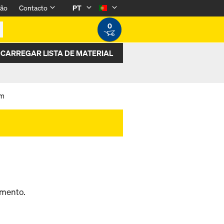
são
Contacto
PT
0
CARREGAR LISTA DE MATERIAL
mm
imento.