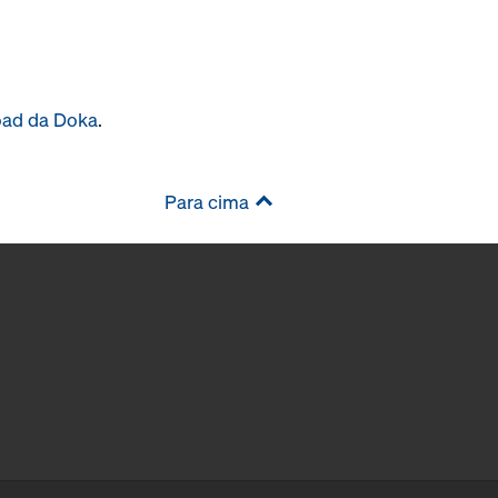
oad da Doka
.
Para cima