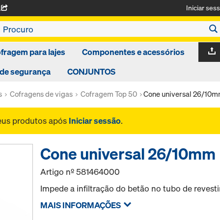
Iniciar ses
A
fragem para lajes
Componentes e acessórios
 de segurança
CONJUNTOS
s
Cofragens de vigas
Cofragem Top 50
Cone universal 26/10
seus produtos após
Iniciar sessão
.
Cone universal 26/10mm
Artigo nº
581464000
Impede a infiltração do betão no tubo de revest
MAIS INFORMAÇÕES