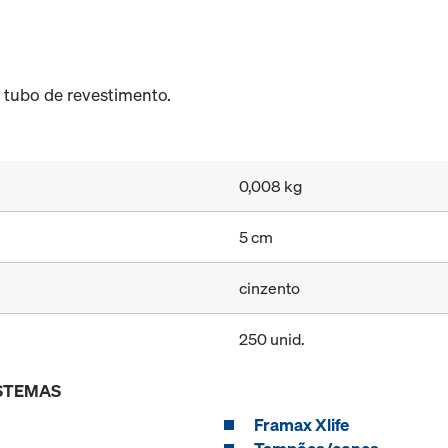
o tubo de revestimento.
0,008 kg
5 cm
cinzento
250 unid.
ISTEMAS
Framax Xlife