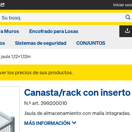
Iniciar ses
A
ra Muros
Encofrado para Losas
os
Sistemas de seguridad
CONJUNTOS
jaula 1,12x1,12m
ver los precios de sus productos.
Canasta/rack con inserto 
N.º art.
399200010
Jaula de almacenamiento con malla integradas.
MÁS INFORMACIÓN