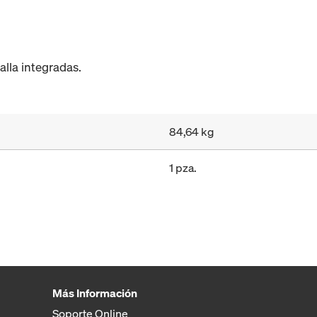
lla integradas.
84,64 kg
1 pza.
Más Información
Soporte Online