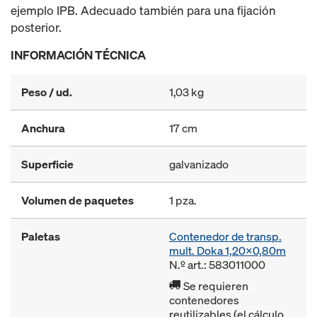
ejemplo IPB. Adecuado también para una fijación
posterior.
INFORMACIÓN TÉCNICA
Peso / ud.
1,03 kg
Anchura
17 cm
Superficie
galvanizado
Volumen de paquetes
1 pza.
Paletas
Contenedor de transp.
mult. Doka 1,20x0,80m
N.º art.: 583011000
Se requieren
contenedores
reutilizables (el cálculo