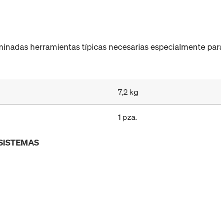
inadas herramientas típicas necesarias especialmente para 
7,2 kg
1 pza.
 SISTEMAS