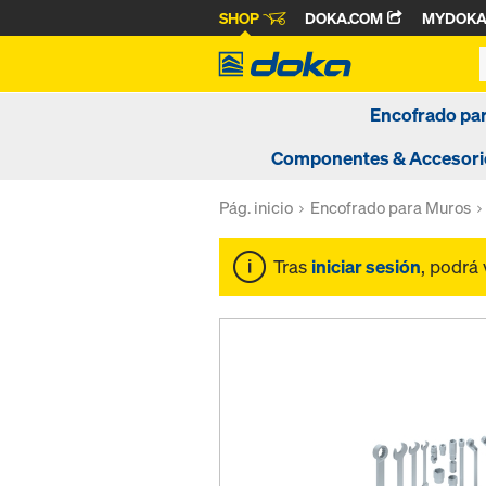
SHOP
DOKA.COM
MYDOK
Encofrado pa
Componentes & Accesori
Pág. inicio
Encofrado para Muros
Tras
iniciar sesión
, podrá 