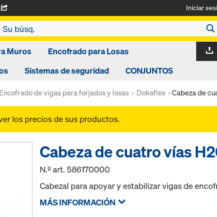
Iniciar ses
A
ra Muros
Encofrado para Losas
os
Sistemas de seguridad
CONJUNTOS
Encofrado de vigas para forjados y losas
Dokaflex
Cabeza de cua
ver los precios de sus productos.
Cabeza de cuatro vías H
N.º art.
586170000
Cabezal para apoyar y estabilizar vigas de enco
MÁS INFORMACIÓN