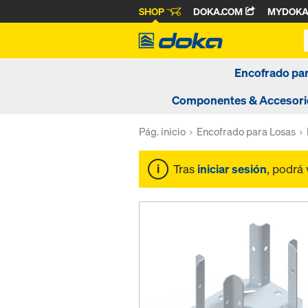
SHOP
DOKA.COM
MYDOK
Encofrado pa
Componentes & Accesori
Pág. inicio
Encofrado para Losas
Tras
iniciar sesión
, podrá 