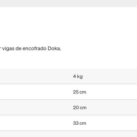
ar vigas de encofrado Doka.
4 kg
25 cm
20 cm
33 cm