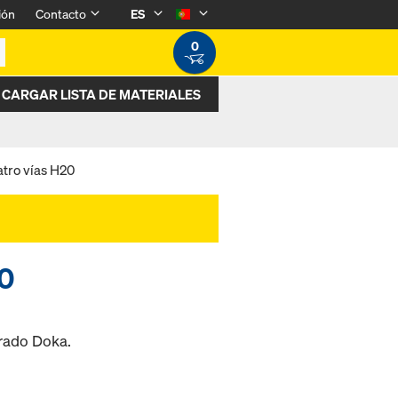
ión
Contacto
ES
0
CARGAR LISTA DE MATERIALES
tro vías H20
20
frado Doka.