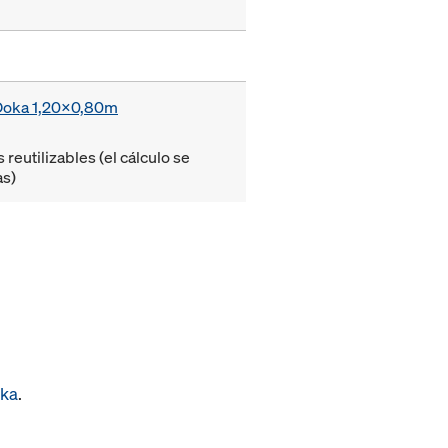
 Doka 1,20x0,80m
eutilizables (el cálculo se
as)
oka
.