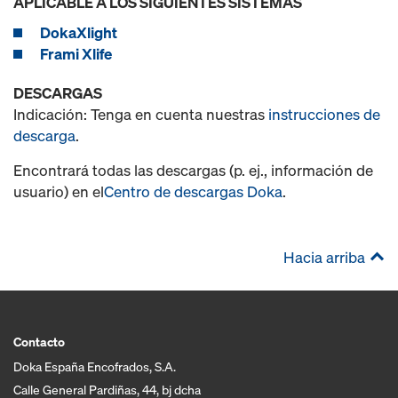
APLICABLE A LOS SIGUIENTES SISTEMAS
DokaXlight
Frami Xlife
DESCARGAS
Indicación: Tenga en cuenta nuestras
instrucciones de
descarga
.
Encontrará todas las descargas (p. ej., información de
usuario) en el
Centro de descargas Doka
.
Hacia arriba
Contacto
Doka España Encofrados, S.A.
Calle General Pardiñas, 44, bj dcha