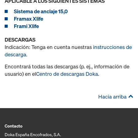
APLICABLE A LOS SIGUIENTES SISTEMAS
Sistema de anclaje 15,0
Framax Xlife
Frami Xlife
DESCARGAS
Indicación: Tenga en cuenta nuestras
instrucciones de
descarga
.
Encontrará todas las descargas (p. ej., información de
usuario) en el
Centro de descargas Doka
.
Hacia arriba
Contacto
Doka España Encofrados, S.A.