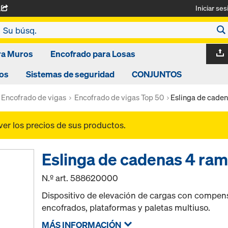
Iniciar ses
A
ra Muros
Encofrado para Losas
os
Sistemas de seguridad
CONJUNTOS
Encofrado de vigas
Encofrado de vigas Top 50
Eslinga de cade
ver los precios de sus productos.
Eslinga de cadenas 4 ra
N.º art.
588620000
Dispositivo de elevación de cargas con compens
encofrados, plataformas y paletas multiuso.
MÁS INFORMACIÓN