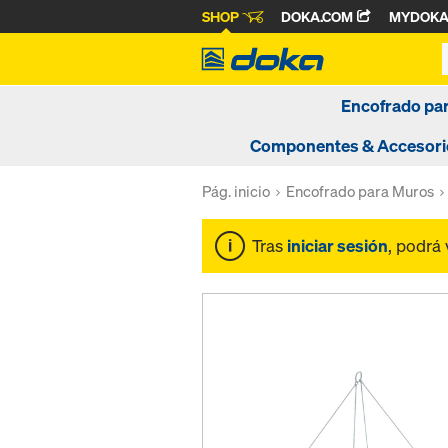
SHOP
DOKA.COM
MYDOK
Encofrado pa
Componentes & Accesori
Pág. inicio
Encofrado para Muros
Tras
iniciar sesión
, podrá 