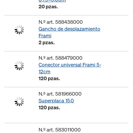
20 pzas.
N.º art. 588438000
Gancho de desplazamiento
Frami
2 pzas.
N.º art. 588479000
Conector universal Frami 5-
12cm
120 pzas.
N.º art. 581966000
Superplaca 15,0
120 pzas.
N.º art. 583011000