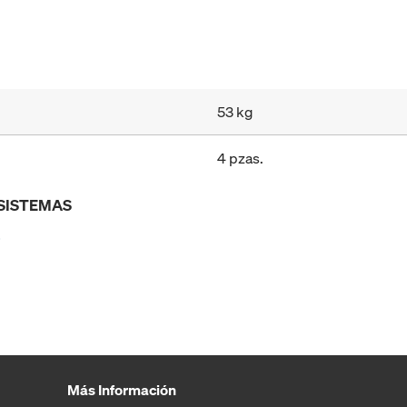
53 kg
4 pzas.
 SISTEMAS
s
Más Información