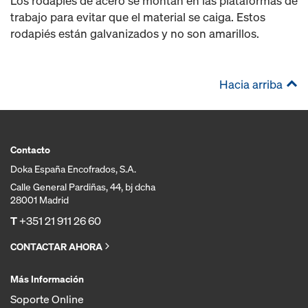
Los rodapiés de acero se montan en las plataformas de
trabajo para evitar que el material se caiga. Estos
rodapiés están galvanizados y no son amarillos.
Hacia arriba
Contacto
Doka España Encofrados, S.A.
Calle General Pardiñas, 44, bj dcha
28001 Madrid
T
+351 21 911 26 60
CONTACTAR AHORA
Más Información
Soporte Online