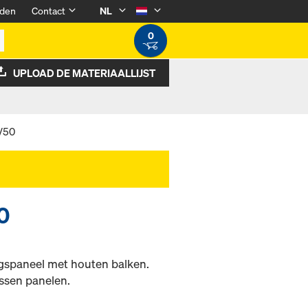
den
Contact
NL
0
UPLOAD DE MATERIAALLIJST
/50
0
ngspaneel met houten balken.
ssen panelen.