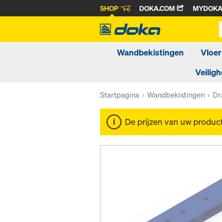
SHOP
DOKA.COM
MYDOK
Wandbekistingen
Vloer
Veiligh
Startpagina
Wandbekistingen
Dr
De prijzen van uw produc