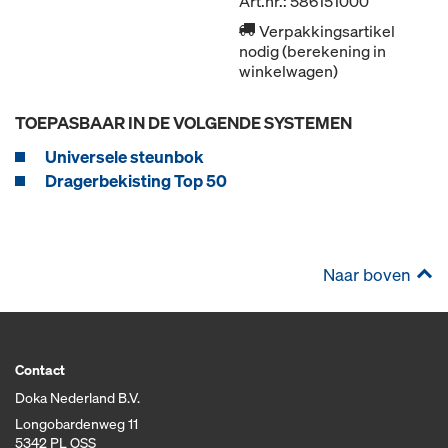
Art.nr.: 586151000
Verpakkingsartikel
nodig (berekening in
winkelwagen)
TOEPASBAAR IN DE VOLGENDE SYSTEMEN
Universele steunbok
Dragerbekisting Top 50
Naar boven
Contact
Doka Nederland B.V.
Longobardenweg 11
5342 PL OSS