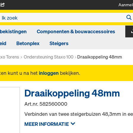
Aanmel
A
bekistingen
Componenten & bouwaccessoires
eid
Betonplex
Steigers
axo Torens
Ondersteuning Staxo 100
Draaikoppeling 48mm
ten kunt u na het
inloggen
bekijken.
Draaikoppeling 48mm
Art.nr.
582560000
Verbinden van twee steigerbuizen 48,3mm in een
MEER INFORMATIE