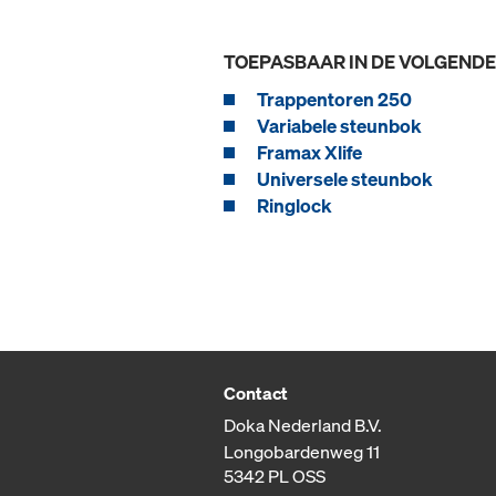
TOEPASBAAR IN DE VOLGEND
Trappentoren 250
Variabele steunbok
Framax Xlife
Universele steunbok
Ringlock
Contact
Doka Nederland B.V.
Longobardenweg 11
5342 PL OSS