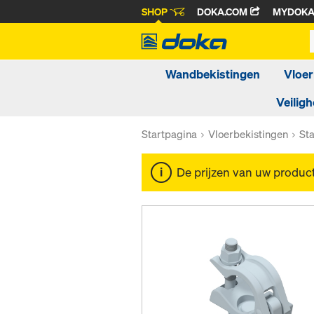
SHOP
DOKA.COM
MYDOK
Wandbekistingen
Vloer
Veiligh
Startpagina
Vloerbekistingen
St
De prijzen van uw produc