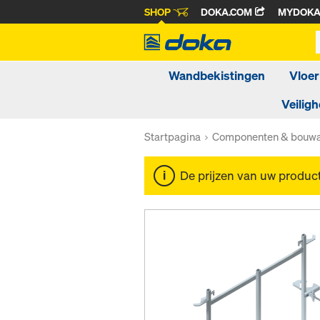
SHOP
DOKA.COM
MYDOK
Wandbekistingen
Vloer
Veiligh
Startpagina
Componenten & bouwa
De prijzen van uw produc