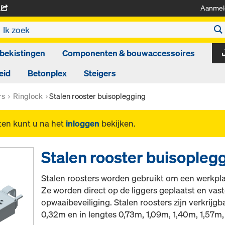
Aanmel
A
bekistingen
Componenten & bouwaccessoires
eid
Betonplex
Steigers
rs
Ringlock
Stalen rooster buisoplegging
ten kunt u na het
inloggen
bekijken.
Stalen rooster buisopleg
Stalen roosters worden gebruikt om een werkplat
Ze worden direct op de liggers geplaatst en vas
opwaaibeveiliging. Stalen roosters zijn verkrijg
0,32m en in lengtes 0,73m, 1,09m, 1,40m, 1,57m