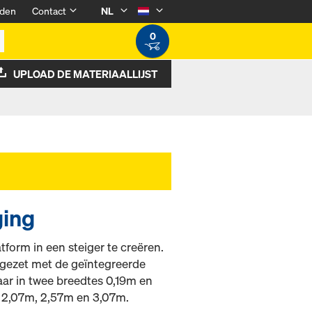
den
Contact
NL
0
UPLOAD DE MATERIAALLIJST
ging
form in een steiger te creëren.
tgezet met de geïntegreerde
baar in twee breedtes 0,19m en
, 2,07m, 2,57m en 3,07m.