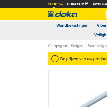
SHOP
DOKA.COM
MYDOK
Wandbekistingen
Vloer
Veiligh
Startpagina
Steigers
Werksteige
De prijzen van uw produc