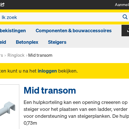
Aanmel
A
bekistingen
Componenten & bouwaccessoires
eid
Betonplex
Steigers
rs
Ringlock
Mid transom
ten kunt u na het
inloggen
bekijken.
Mid transom
Een hulpkorteling kan een opening creeeren op 
steiger voor het plaatsen van een ladder, verder
voor ondersteuning van steigerplanken. De hulpk
0,73m