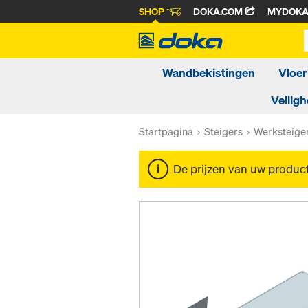
SHOP
DOKA.COM
MYDOK
Wandbekistingen
Vloer
Veiligh
Startpagina
Steigers
Werksteige
De prijzen van uw produc