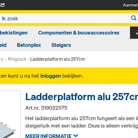
Aanmel
A
bekistingen
Componenten & bouwaccessoires
eid
Betonplex
Steigers
rs
Ringlock
Ladderplatform alu 257cm
ten kunt u na het
inloggen
bekijken.
Ladderplatform alu 257
Art.nr.
319022575
Het ladderplatform alu 257cm fungeert als een l
steigerluik met een ladder. Deze is alleen verkri
MEER INFORMATIE