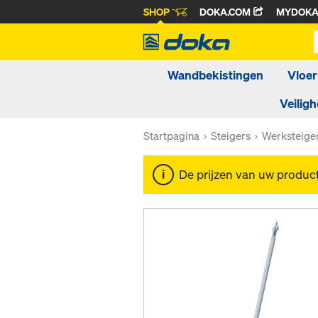
SHOP
DOKA.COM
MYDOK
Wandbekistingen
Vloer
Veiligh
Startpagina
Steigers
Werksteige
De prijzen van uw produc