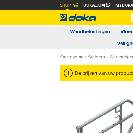
SHOP
DOKA.COM
MYDOK
Wandbekistingen
Vloer
Veiligh
Startpagina
Steigers
Werksteige
De prijzen van uw produc