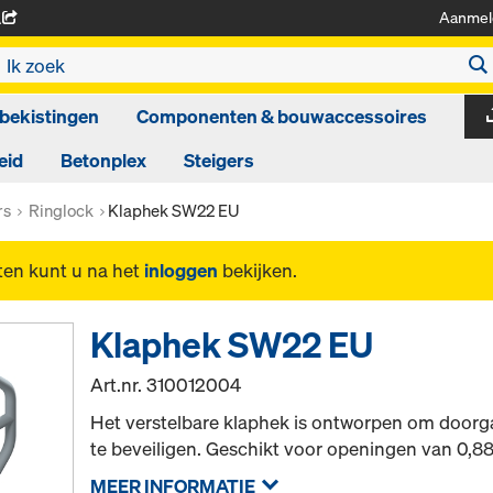
Aanmel
A
bekistingen
Componenten & bouwaccessoires
eid
Betonplex
Steigers
rs
Ringlock
Klaphek SW22 EU
ten kunt u na het
inloggen
bekijken.
Klaphek SW22 EU
Art.nr.
310012004
Het verstelbare klaphek is ontworpen om door
te beveiligen. Geschikt voor openingen van 0,8
MEER INFORMATIE