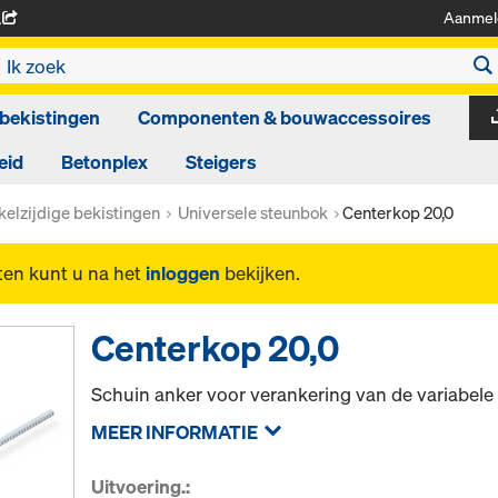
Aanmel
A
bekistingen
Componenten & bouwaccessoires
eid
Betonplex
Steigers
kelzijdige bekistingen
Universele steunbok
Centerkop 20,0
ten kunt u na het
inloggen
bekijken.
Centerkop 20,0
Schuin anker voor verankering van de variabele
MEER INFORMATIE
Uitvoering.: