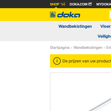
SHOP
DOKA.COM
MYDOK
Wandbekistingen
Vloer
Veiligh
Startpagina
Wandbekistingen
En
De prijzen van uw produc