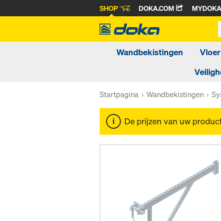
SHOP
DOKA.COM
MYDOK
Wandbekistingen
Vloer
Veiligh
Startpagina
Wandbekistingen
Sy
De prijzen van uw produc