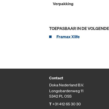
Verpakking
TOEPASBAAR IN DE VOLGEND
Framax Xlife
Contact
Doka Nederland B.V.
Longobardenweg 11
5342 PL OSS
T
+31 412 65 30 30