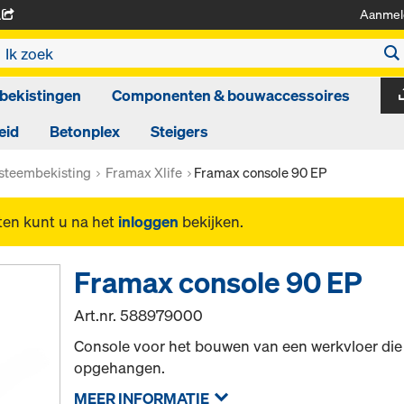
Aanmel
A
bekistingen
Componenten & bouwaccessoires
eid
Betonplex
Steigers
steembekisting
Framax Xlife
Framax console 90 EP
ten kunt u na het
inloggen
bekijken.
Framax console 90 EP
Art.nr.
588979000
Console voor het bouwen van een werkvloer die
opgehangen.
MEER INFORMATIE