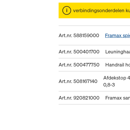
verbindingsonderdelen k
Art.nr. 588159000
Framax spi
Art.nr. 500401700
Leuninghaa
Art.nr. 500477750
Handrail h
Afdekstop 
Art.nr. 508167140
0,8-3
Art.nr. 920821000
Framax san