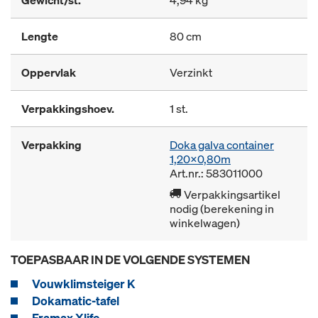
Gewicht/st.
4,94 kg
Lengte
80 cm
Oppervlak
Verzinkt
Verpakkingshoev.
1 st.
Verpakking
Doka galva container
1,20x0,80m
Art.nr.: 583011000
Verpakkingsartikel
nodig (berekening in
winkelwagen)
TOEPASBAAR IN DE VOLGENDE SYSTEMEN
Vouwklimsteiger K
Dokamatic-tafel
Framax Xlife